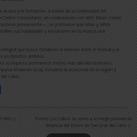
so al arte y la formación. A través de la continuidad del
a Centro Comunitario, en colaboración con MVS Music Center
raciones previamente—, se promueve que niñas y niños
rrollen sus habilidades y encuentren en la música una
ntegral que busca fortalecer la relación entre el festival y la
s en distintos ámbitos.
 pero su impacto permanece mucho más allá del escenario,
ulsa el talento local, fortalece la economía de la región y
 del Cabo.
C
o
m
p
l Niño y
Puerto Los Cabos se suma a la mega jornada de
ar
limpieza del Estero de San José del Cabo