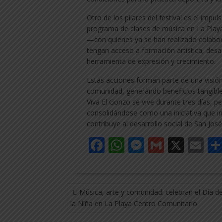
Otro de los pilares del festival es el impul
programa de clases de música en La Play
—con quienes ya se han realizado colabo
tengan acceso a formación artística, desa
herramienta de expresión y crecimiento.
Estas acciones forman parte de una visión i
comunidad, generando beneficios tangible
Viva El Gonzo se vive durante tres días,
consolidándose como una iniciativa que imp
contribuye al desarrollo social de San José
F
W
M
G
X
E
ac
h
e
m
m
e
at
ss
ai
ai
NAVEGACIÓN
b
s
e
l
l
Música, arte y comunidad: celebran el Día de
DE
o
A
n
la Niña en La Playa Centro Comunitario
ENTRADAS