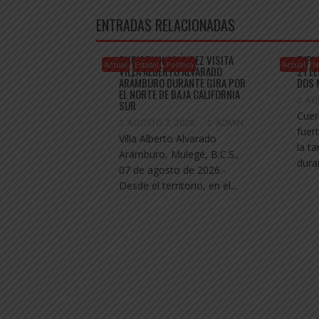
o
p
g
k
p
er
ENTRADAS RELACIONADAS
CHRISTIAN AGÚNDEZ VISITA
EXPL
Actual
Estatal
Política
Actual
N
VILLA ALBERTO ALVARADO
21 L
ARÁMBURO DURANTE GIRA POR
DOS 
EL NORTE DE BAJA CALIFORNIA
AG
SUR
Cuer
AGOSTO 7, 2026
ADMIN
fuer
Villa Alberto Alvarado
la t
Arámburo, Mulegé, B.C.S.,
dura
07 de agosto de 2026.-
Desde el territorio, en el...