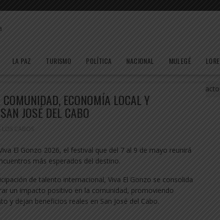
LA PAZ
TURISMO
POLÍTICA
NACIONAL
MULEGÉ
LOR
zo 2026 impulsa comunidad, economía local y proyectos con impacto
A COMUNIDAD, ECONOMÍA LOCAL Y
SAN JOSÉ DEL CABO
E LOS CABOS
Viva El Gonzo 2026, el festival que del 7 al 9 de mayo reunirá
ncuentros más esperados del destino.
icipación de talento internacional, Viva El Gonzo se consolida
rar un impacto positivo en la comunidad, promoviendo
to y dejan beneficios reales en San José del Cabo.