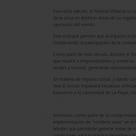
Para esta edición, el festival refuerza s
de la zona en distintas áreas de su organi
operación del evento.
Este enfoque permite que el impacto econ
fortaleciendo la participación de la comun
Como parte de este vínculo, durante el fe
que reunirá a emprendedores y comercio lo
locales y turistas, generando oportunidad
En materia de impacto social, y dando co
Viva El Gonzo impulsará iniciativas enfoca
basureros a la comunidad de La Playa, co
Asimismo, como parte de su compromiso c
implementación de “sombras vivas” en la 
árboles que permitirán generar áreas de 
condiciones para la práctica deportiva y la