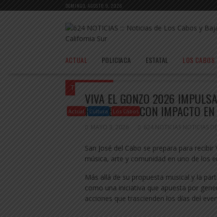
Saltar
DOMINGO, AGOSTO 9, 2026
al
contenido
ACTUAL
POLICIACA
ESTATAL
LOS CABOS
Tu estás en:
Inicio
Actual
Viva El Gon
VIVA EL GONZO 2026 IMPULS
PROYECTOS CON IMPACTO EN 
Actual
Cultura
Los Cabos
MAYO 3, 2026
624 NOTICIAS NOTICIAS D
San José del Cabo se prepara para recibir 
música, arte y comunidad en uno de los e
Más allá de su propuesta musical y la part
como una iniciativa que apuesta por gene
acciones que trascienden los días del even