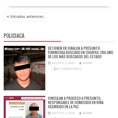
b
s
e
l
l
p
o
A
n
ar
NAVEGACIÓN
Entradas anteriores
DE
o
p
g
ti
ENTRADAS
k
p
er
r
POLICIACA
DETIENEN EN SINALOA A PRESUNTO
FEMINICIDA BUSCADO EN CHIAPAS; ERA UNO
DE LOS MÁS BUSCADOS DEL ESTADO
AGOSTO 3, 2026
ADMIN
0 COMENTARIOS
VINCULAN A PROCESO A PRESUNTO
RESPONSABLE DE HOMICIDIO EN RIÑA
OCURRIDO EN LA PAZ
AGOSTO 2, 2026
ADMIN