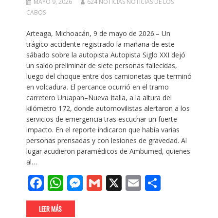
MAYO 9, 2026
624 NOTICIAS NOTICIAS DE LOS
CABOS
Arteaga, Michoacán, 9 de mayo de 2026.– Un
trágico accidente registrado la mañana de este
sábado sobre la autopista Autopista Siglo XXI dejó
un saldo preliminar de siete personas fallecidas,
luego del choque entre dos camionetas que terminó
en volcadura. El percance ocurrió en el tramo
carretero Uruapan–Nueva Italia, a la altura del
kilómetro 172, donde automovilistas alertaron a los
servicios de emergencia tras escuchar un fuerte
impacto. En el reporte indicaron que había varias
personas prensadas y con lesiones de gravedad. Al
lugar acudieron paramédicos de Ambumed, quienes
al…
F
W
M
G
X
E
C
ac
h
e
m
m
o
e
at
ss
ai
ai
m
LEER MÁS