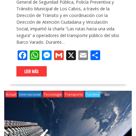
General de Seguridad Pública, Policía Preventiva y
Tránsito Municipal de Los Cabos, a través de la
Dirección de Tránsito y en coordinación con la
Dirección de Atención Ciudadana y Vinculación
Social, impartió la charla “Las rutas hacia una vida
segura” a operadores del transporte público del sitio
Barco Varado. Durante…
F
W
M
G
X
E
C
ac
h
e
m
m
o
e
at
ss
ai
ai
m
LEER MÁS
b
s
e
l
l
p
o
A
n
ar
Actual
Internacional
Tecnología
Transporte
Turismo
o
p
g
ti
k
p
er
r