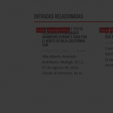
o
A
n
ENTRADAS
o
p
g
k
p
er
ENTRADAS RELACIONADAS
CHRISTIAN AGÚNDEZ VISITA
EXPL
Actual
Estatal
Política
Actual
N
VILLA ALBERTO ALVARADO
21 L
ARÁMBURO DURANTE GIRA POR
DOS 
EL NORTE DE BAJA CALIFORNIA
AG
SUR
Cuer
AGOSTO 7, 2026
ADMIN
fuer
Villa Alberto Alvarado
la t
Arámburo, Mulegé, B.C.S.,
dura
07 de agosto de 2026.-
Desde el territorio, en el...