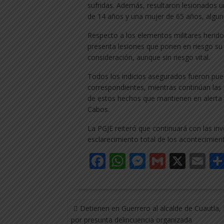
sufridas. Además, resultaron lesionados 
de 14 años y una mujer de 65 años, algun
Respecto a los elementos militares herido
presenta lesiones que ponen en riesgo su 
consideración, aunque sin riesgo vital.
Todos los indicios asegurados fueron pues
correspondientes, mientras continúan las i
de estos hechos que mantienen en alerta 
Cabos.
La PGJE reiteró que continuará con las inve
esclarecimiento total de los acontecimient
F
W
M
G
X
E
ac
h
e
m
m
e
at
ss
ai
ai
NAVEGACIÓN
b
s
e
l
l
Detienen en Guerrero al alcalde de Cuautla,
DE
por presunta delincuencia organizada