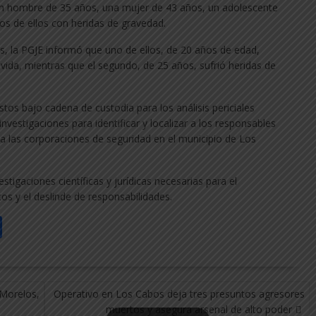
un hombre de 35 años, una mujer de 43 años, un adolescente
os de ellos con heridas de gravedad.
s, la PGJE informó que uno de ellos, de 20 años de edad,
vida, mientras que el segundo, de 25 años, sufrió heridas de
tos bajo cadena de custodia para los análisis periciales
nvestigaciones para identificar y localizar a los responsables
a las corporaciones de seguridad en el municipio de Los
stigaciones científicas y jurídicas necesarias para el
os y el deslinde de responsabilidades.
C
o
m
p
 Morelos,
Operativo en Los Cabos deja tres presuntos agresores
muertos y asegura arsenal de alto poder