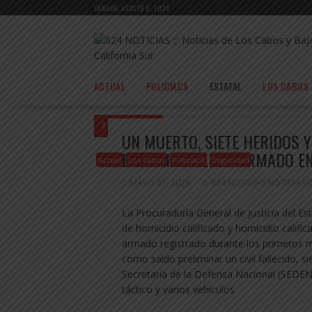
Saltar
SÁBADO, AGOSTO 8, 2026
al
contenido
ACTUAL
POLICIACA
ESTATAL
LOS CABOS
Tu estás en:
Inicio
Actual
Un muerto, 
UN MUERTO, SIETE HERIDOS 
ENFRENTAMIENTO ARMADO EN
Actual
Los Cabos
Policiaca
Seguridad
MAYO 31, 2026
624 NOTICIAS NOTICIAS 
La Procuraduría General de Justicia del Est
de homicidio calificado y homicidio califi
armado registrado durante los primeros 
como saldo preliminar un civil fallecido, 
Secretaría de la Defensa Nacional (SEDE
táctico y varios vehículos.