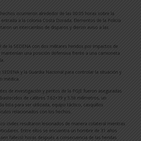
 hechos ocurrieron alrededor de las 00:05 horas sobre la
la entrada a la colonia Costa Dorada. Elementos de la Policía
taron un intercambio de disparos y dieron aviso a las
ial de la SEDENA con dos militares heridos por impactos de
 mantenían una posición defensiva frente a una camioneta
a.
 SEDENA y la Guardia Nacional para controlar la situación y
ón médica.
ntes de investigación y peritos de la PGJE fueron aseguradas
abastecidos de calibres 7.62×39 y 5.56 milímetros, un
ista para ser utilizada, equipo táctico, casquillos
ículos relacionados con los hechos.
co civiles resultaron lesionados de manera colateral mientras
articulares. Entre ellos se encuentra un hombre de 31 años
quien falleció horas después a consecuencia de las heridas