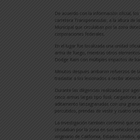
De acuerdo con la información oficial, los
carretera Transpeninsular, a la altura de 
Municipal que circulaban por la zona detec
corporaciones federales.
En el lugar fue localizada una unidad ofic
arma de fuego, mientras otros elementos
Dodge Ram con múltiples impactos de bal
Minutos después arribaron refuerzos de la
trasladar a los lesionados a recibir atenci
Durante las diligencias realizadas por age
cinco armas largas tipo fusil, cargadores 
aditamento lanzagranadas con una granada l
percutidos, prendas de vestir y cuatro veh
La investigación también confirmó que cin
circulaban por la zona en sus vehículos p
originario de California, Estados Unidos, 