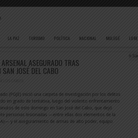
LA PAZ
TURISMO
POLÍTICA
NACIONAL
MULEGÉ
LOR
siete heridos y arsenal asegurado tras enfrentamiento armado en Sa
Y ARSENAL ASEGURADO TRAS
 SAN JOSÉ DEL CABO
DE LOS CABOS
ado (PGJE) inició una carpeta de investigación por los delitos
cado en grado de tentativa, luego del violento enfrentamiento
minutos de este domingo en San José del Cabo, que dejó
siete personas lesionadas —entre ellas dos elementos de la
NA)— y el aseguramiento de armas de alto poder, equipo