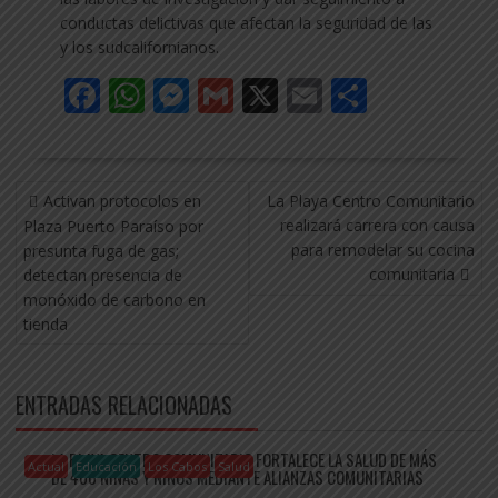
conductas delictivas que afectan la seguridad de las
y los sudcalifornianos.
F
W
M
G
X
E
C
ac
h
e
m
m
o
e
at
ss
ai
ai
m
NAVEGACIÓN
b
s
e
l
l
p
Activan protocolos en
La Playa Centro Comunitario
DE
o
A
n
ar
realizará carrera con causa
Plaza Puerto Paraíso por
ENTRADAS
para remodelar su cocina
presunta fuga de gas;
o
p
g
ti
comunitaria
detectan presencia de
k
p
er
r
monóxido de carbono en
tienda
ENTRADAS RELACIONADAS
LA PLAYA CENTRO COMUNITARIO FORTALECE LA SALUD DE MÁS
Actual
Educación
Los Cabos
Salud
DE 400 NIÑAS Y NIÑOS MEDIANTE ALIANZAS COMUNITARIAS