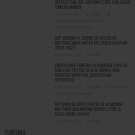
INTELECTUAL DEL ASESINATO DEL EXALCALDE
CARLOS MANZO
JULIO 30, 2026
ADMIN
CARLOSMANZO
,
MICHOACAN
,
OMARGARCIAHARFUCH
SEP ORDENA EL CIERRE DE ESCUELAS
MILITARIZADAS ANTES DEL CICLO ESCOLAR
2026-2027
JULIO 30, 2026
ADMIN
EMBOSCADA CONTRA LA GUARDIA CIVIL EN
SAN LUIS POTOSÍ DEJA AL MENOS DOS
AGENTES MUERTOS; DESPLIEGAN
OPERATIVO
JULIO 27, 2026
ADMIN
NACIONAL
,
POLICIACA
,
SEGURIDAD
DETIENEN AL DIRECTOR DE LA ACADEMIA
MILITARIZADA MARINA DOENITZ POR EL
CASO DAFNE ZAPATA.
JULIO 27, 2026
ADMIN
TURISMO