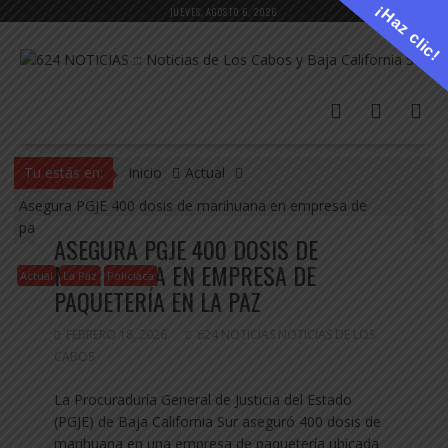
Saltar
¡Haz clic!
JUEVES, AGOSTO 6, 2026
al
contenido
Tu estás en:
Inicio
Actual
Asegura PGJE 400 dosis de marihuana en empresa de
paquetería en La Paz
ASEGURA PGJE 400 DOSIS DE
MARIHUANA EN EMPRESA DE
Actual
La Paz
Policiaca
PAQUETERÍA EN LA PAZ
FEBRERO 18, 2026
624 NOTICIAS NOTICIAS DE LOS
CABOS
La Procuraduría General de Justicia del Estado
(PGJE) de Baja California Sur aseguró 400 dosis de
marihuana en una empresa de paquetería ubicada